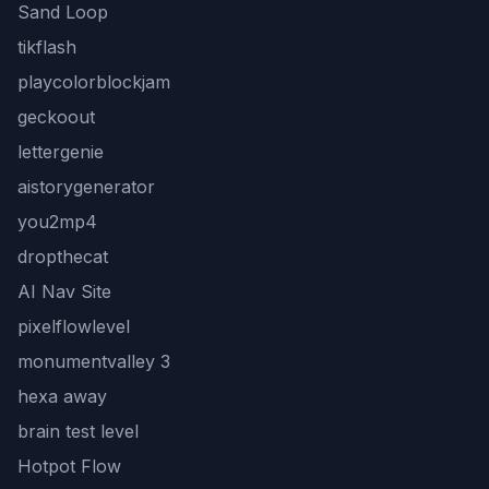
Sand Loop
tikflash
playcolorblockjam
geckoout
lettergenie
aistorygenerator
you2mp4
dropthecat
AI Nav Site
pixelflowlevel
monumentvalley 3
hexa away
brain test level
Hotpot Flow