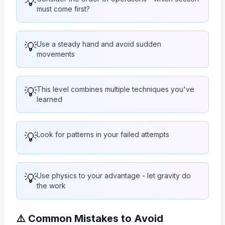
💡
must come first?
💡
Use a steady hand and avoid sudden
movements
💡
This level combines multiple techniques you've
learned
💡
Look for patterns in your failed attempts
💡
Use physics to your advantage - let gravity do
the work
⚠️ Common Mistakes to Avoid