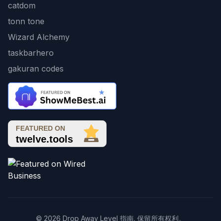
catdom
tonn tone
Wizard Alchemy
taskbarhero
gakuran codes
© 2026 Drop Away Level 指南. 保留所有权利。