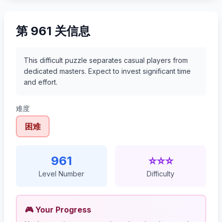
第 961 关信息
This difficult puzzle separates casual players from
dedicated masters. Expect to invest significant time
and effort.
难度
困难
961
⭐⭐⭐
Level Number
Difficulty
🎮 Your Progress