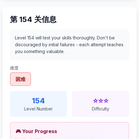
第 154 关信息
Level 154 will test your skills thoroughly. Don't be
discouraged by initial failures - each attempt teaches
you something valuable.
难度
困难
154
⭐⭐⭐
Level Number
Difficulty
🎮 Your Progress