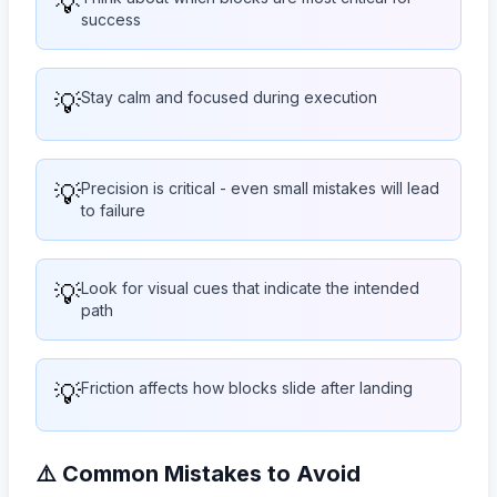
💡
success
💡
Stay calm and focused during execution
💡
Precision is critical - even small mistakes will lead
to failure
💡
Look for visual cues that indicate the intended
path
💡
Friction affects how blocks slide after landing
⚠️ Common Mistakes to Avoid