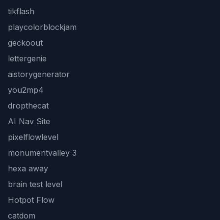
tikflash
playcolorblockjam
geckoout
lettergenie
aistorygenerator
you2mp4
dropthecat
AI Nav Site
pixelflowlevel
monumentvalley 3
hexa away
brain test level
Hotpot Flow
catdom