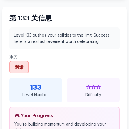
第 133 关信息
Level 133 pushes your abilities to the limit. Success
here is a real achievement worth celebrating.
难度
困难
133
⭐⭐⭐
Level Number
Difficulty
🎮 Your Progress
You're building momentum and developing your