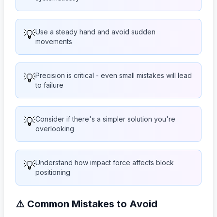
💡
Use a steady hand and avoid sudden
movements
💡
Precision is critical - even small mistakes will lead
to failure
💡
Consider if there's a simpler solution you're
overlooking
💡
Understand how impact force affects block
positioning
⚠️ Common Mistakes to Avoid