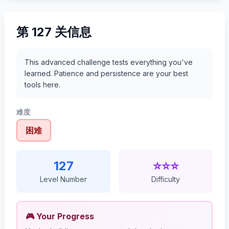
第 127 关信息
This advanced challenge tests everything you've
learned. Patience and persistence are your best
tools here.
难度
困难
127
⭐⭐⭐
Level Number
Difficulty
🎮 Your Progress