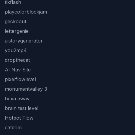
tikflash
playcolorblockjam
geckoout
lettergenie
aistorygenerator
you2mp4
dropthecat
AI Nav Site
pixelflowlevel
monumentvalley 3
hexa away
brain test level
Hotpot Flow
catdom