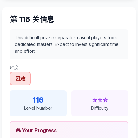
第 116 关信息
This difficult puzzle separates casual players from
dedicated masters. Expect to invest significant time
and effort.
难度
困难
116
⭐⭐⭐
Level Number
Difficulty
🎮 Your Progress