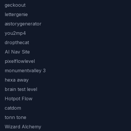
geckoout
lettergenie
aistorygenerator
you2mp4
dropthecat
AI Nav Site
pixelflowlevel
monumentvalley 3
hexa away
brain test level
Hotpot Flow
catdom
tonn tone
Wizard Alchemy