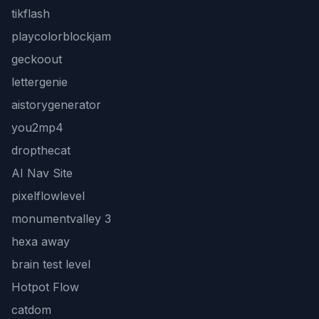
tikflash
playcolorblockjam
geckoout
lettergenie
aistorygenerator
you2mp4
dropthecat
AI Nav Site
pixelflowlevel
monumentvalley 3
hexa away
brain test level
Hotpot Flow
catdom