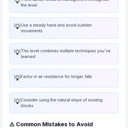
💡
the level
💡
Use a steady hand and avoid sudden
movements
💡
This level combines multiple techniques you've
learned
💡
Factor in air resistance for longer falls
💡
Consider using the natural slope of existing
blocks
⚠️ Common Mistakes to Avoid