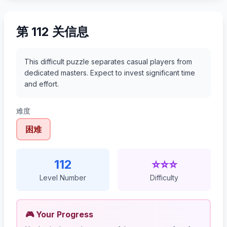
第 112 关信息
This difficult puzzle separates casual players from
dedicated masters. Expect to invest significant time
and effort.
难度
困难
112
⭐⭐⭐
Level Number
Difficulty
🎮 Your Progress