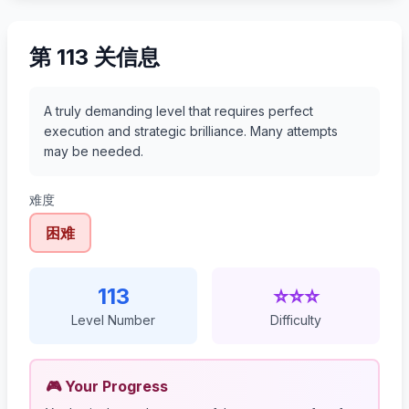
第 113 关信息
A truly demanding level that requires perfect
execution and strategic brilliance. Many attempts
may be needed.
难度
困难
113
⭐⭐⭐
Level Number
Difficulty
🎮 Your Progress