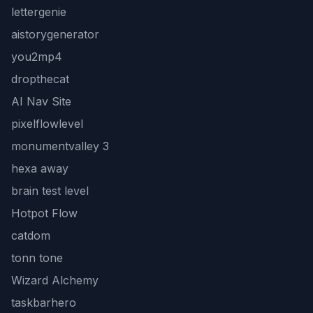
lettergenie
aistorygenerator
you2mp4
dropthecat
AI Nav Site
pixelflowlevel
monumentvalley 3
hexa away
brain test level
Hotpot Flow
catdom
tonn tone
Wizard Alchemy
taskbarhero