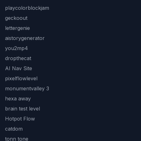
playcolorblockjam
geckoout
lettergenie
aistorygenerator
you2mp4
dropthecat
AI Nav Site
pixelflowlevel
monumentvalley 3
hexa away
brain test level
Hotpot Flow
catdom
tonn tone