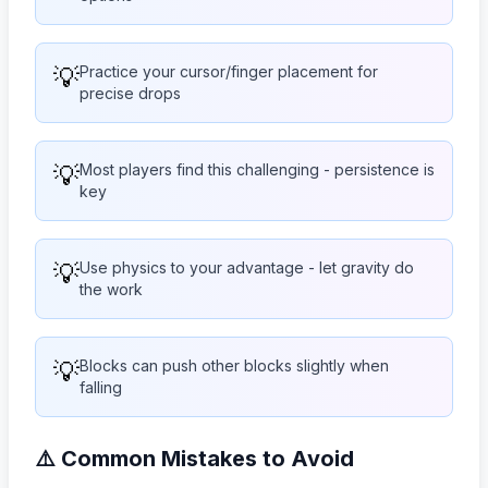
💡
Practice your cursor/finger placement for
precise drops
💡
Most players find this challenging - persistence is
key
💡
Use physics to your advantage - let gravity do
the work
💡
Blocks can push other blocks slightly when
falling
⚠️ Common Mistakes to Avoid