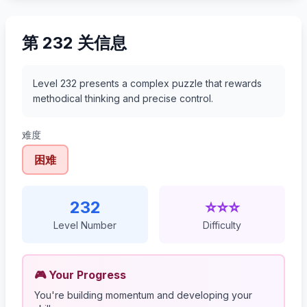
第 232 关信息
Level 232 presents a complex puzzle that rewards
methodical thinking and precise control.
难度
困难
232
⭐⭐⭐
Level Number
Difficulty
🎮 Your Progress
You're building momentum and developing your