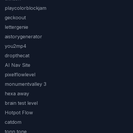
playcolorblockjam
geckoout
lettergenie
aistorygenerator
you2mp4
dropthecat
AI Nav Site
pixelflowlevel
monumentvalley 3
hexa away
brain test level
Hotpot Flow
catdom
tonn tone