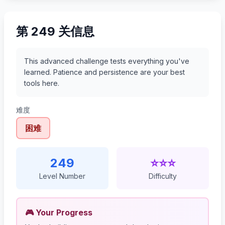
第 249 关信息
This advanced challenge tests everything you've
learned. Patience and persistence are your best
tools here.
难度
困难
249
⭐⭐⭐
Level Number
Difficulty
🎮 Your Progress