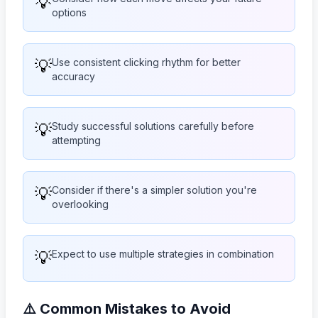
💡
options
💡
Use consistent clicking rhythm for better
accuracy
💡
Study successful solutions carefully before
attempting
💡
Consider if there's a simpler solution you're
overlooking
💡
Expect to use multiple strategies in combination
⚠️ Common Mistakes to Avoid