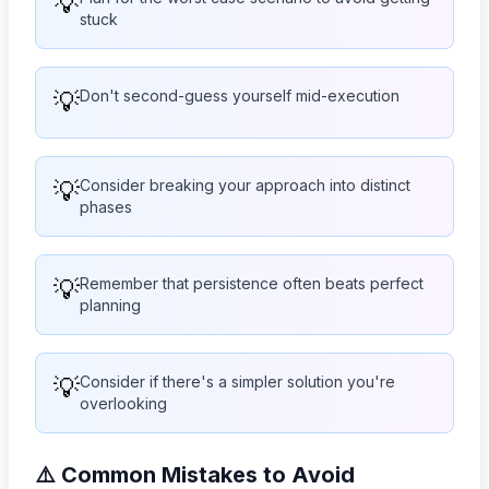
💡
stuck
💡
Don't second-guess yourself mid-execution
💡
Consider breaking your approach into distinct
phases
💡
Remember that persistence often beats perfect
planning
💡
Consider if there's a simpler solution you're
overlooking
⚠️ Common Mistakes to Avoid