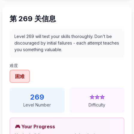
第 269 关信息
Level 269 will test your skills thoroughly. Don't be
discouraged by initial failures - each attempt teaches
you something valuable.
难度
困难
269
⭐⭐⭐
Level Number
Difficulty
🎮 Your Progress