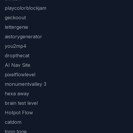
playcolorblockjam
geckoout
lettergenie
aistorygenerator
you2mp4
dropthecat
AI Nav Site
pixelflowlevel
monumentvalley 3
hexa away
brain test level
Hotpot Flow
catdom
tonn tone