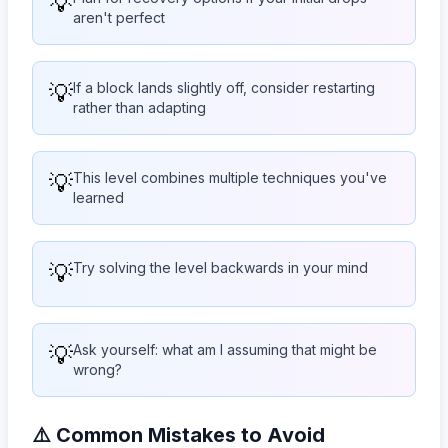
💡
aren't perfect
💡
If a block lands slightly off, consider restarting
rather than adapting
💡
This level combines multiple techniques you've
learned
💡
Try solving the level backwards in your mind
💡
Ask yourself: what am I assuming that might be
wrong?
⚠️ Common Mistakes to Avoid