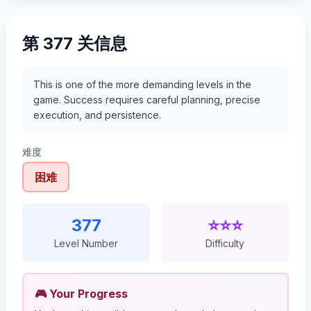
第 377 关信息
This is one of the more demanding levels in the
game. Success requires careful planning, precise
execution, and persistence.
难度
困难
377
⭐⭐⭐
Level Number
Difficulty
🎮 Your Progress