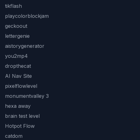
tikflash
playcolorblockjam
geckoout
lettergenie
aistorygenerator
you2mp4
dropthecat
AI Nav Site
pixelflowlevel
monumentvalley 3
hexa away
brain test level
Hotpot Flow
catdom