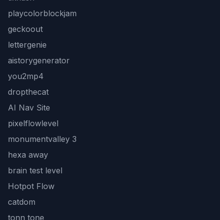
playcolorblockjam
geckoout
lettergenie
aistorygenerator
you2mp4
dropthecat
AI Nav Site
pixelflowlevel
monumentvalley 3
hexa away
brain test level
Hotpot Flow
catdom
tonn tone