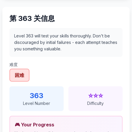
第 363 关信息
Level 363 will test your skills thoroughly. Don't be
discouraged by initial failures - each attempt teaches
you something valuable.
难度
困难
363
⭐⭐⭐
Level Number
Difficulty
🎮 Your Progress