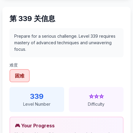
第 339 关信息
Prepare for a serious challenge. Level 339 requires
mastery of advanced techniques and unwavering
focus.
难度
困难
339
⭐⭐⭐
Level Number
Difficulty
🎮 Your Progress