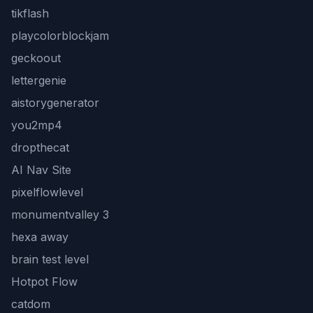
tikflash
playcolorblockjam
geckoout
lettergenie
aistorygenerator
you2mp4
dropthecat
AI Nav Site
pixelflowlevel
monumentvalley 3
hexa away
brain test level
Hotpot Flow
catdom