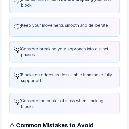
💡
block
💡
Keep your movements smooth and deliberate
💡
Consider breaking your approach into distinct
phases
💡
Blocks on edges are less stable than those fully
supported
💡
Consider the center of mass when stacking
blocks
⚠️ Common Mistakes to Avoid