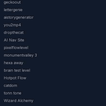
geckoout
lettergenie
aistorygenerator
you2mp4
dropthecat
AI Nav Site
pixelflowlevel
monumentvalley 3
hexa away
brain test level
Hotpot Flow
catdom
tonn tone
Wizard Alchemy