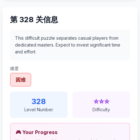
第 328 关信息
This difficult puzzle separates casual players from
dedicated masters. Expect to invest significant time
and effort.
难度
困难
328
⭐⭐⭐
Level Number
Difficulty
🎮 Your Progress