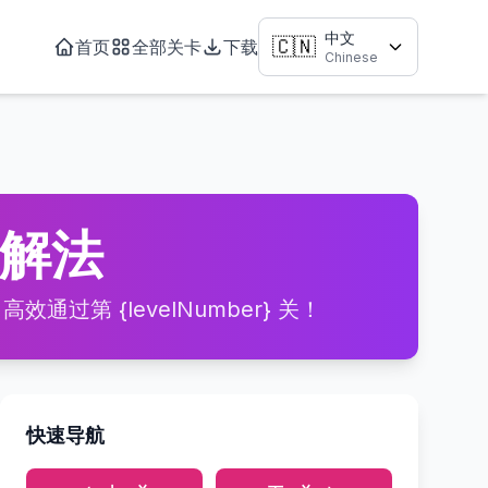
中文
🇨🇳
首页
全部关卡
下载
Chinese
略与解法
通过第 {levelNumber} 关！
快速导航