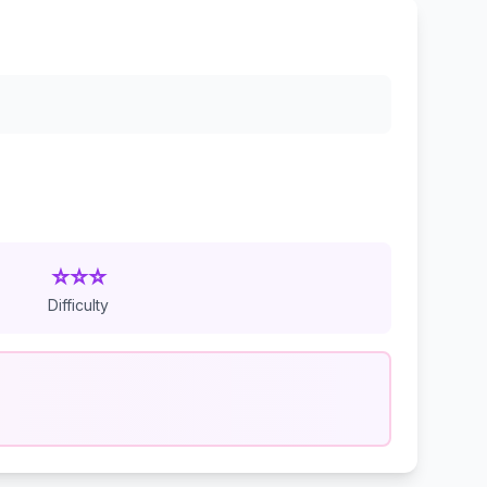
⭐⭐⭐
Difficulty