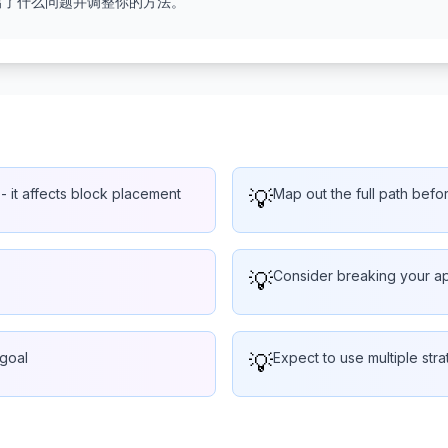
出了什么问题并调整你的方法。
- it affects block placement
💡
Map out the full path befo
💡
Consider breaking your ap
 goal
💡
Expect to use multiple str