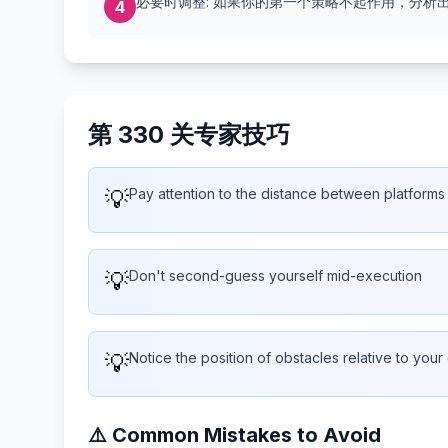
必要时调整: 如果你的第一个策略不起作用，分析
4
第 330 关专家技巧
💡
Pay attention to the distance between platforms 
💡
Don't second-guess yourself mid-execution
💡
Notice the position of obstacles relative to your
⚠️ Common Mistakes to Avoid