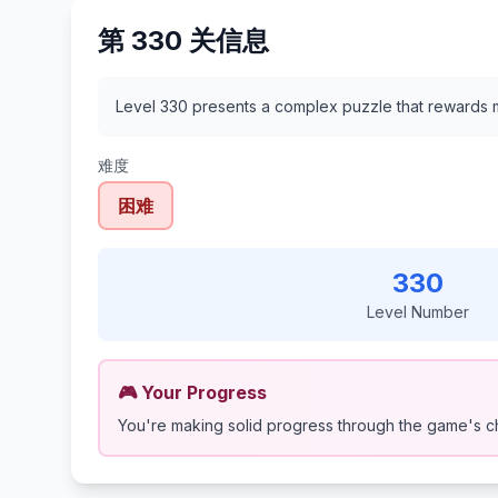
第 330 关信息
Level 330 presents a complex puzzle that rewards m
难度
困难
330
Level Number
🎮 Your Progress
You're making solid progress through the game's c