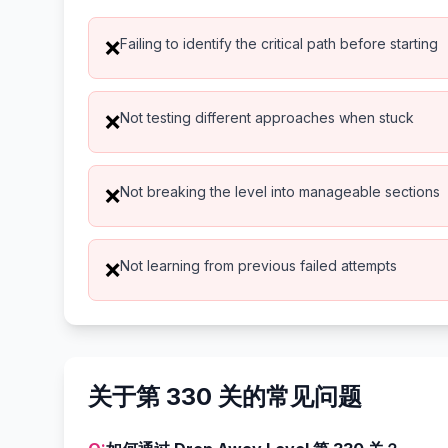
Failing to identify the critical path before starting
❌
Not testing different approaches when stuck
❌
Not breaking the level into manageable sections
❌
Not learning from previous failed attempts
❌
关于第 330 关的常见问题