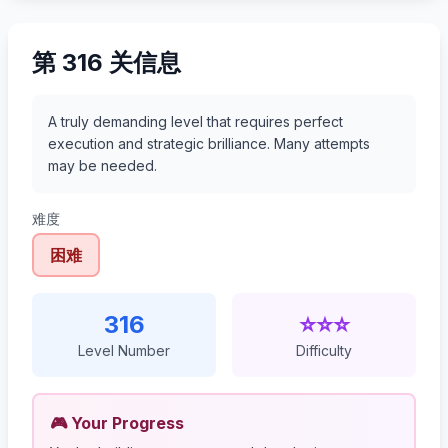
第 316 关信息
A truly demanding level that requires perfect
execution and strategic brilliance. Many attempts
may be needed.
难度
困难
316
⭐⭐⭐
Level Number
Difficulty
🎮 Your Progress