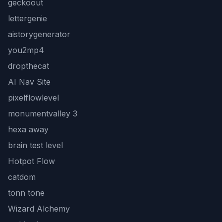
geckoout
lettergenie
aistorygenerator
you2mp4
dropthecat
AI Nav Site
pixelflowlevel
monumentvalley 3
hexa away
brain test level
Hotpot Flow
catdom
tonn tone
Wizard Alchemy