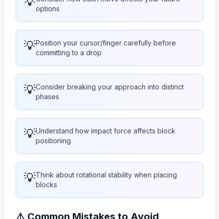
💡
options
💡
Position your cursor/finger carefully before
committing to a drop
💡
Consider breaking your approach into distinct
phases
💡
Understand how impact force affects block
positioning
💡
Think about rotational stability when placing
blocks
⚠️ Common Mistakes to Avoid