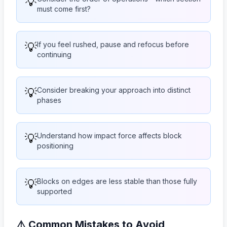
💡
must come first?
💡
If you feel rushed, pause and refocus before
continuing
💡
Consider breaking your approach into distinct
phases
💡
Understand how impact force affects block
positioning
💡
Blocks on edges are less stable than those fully
supported
⚠️ Common Mistakes to Avoid