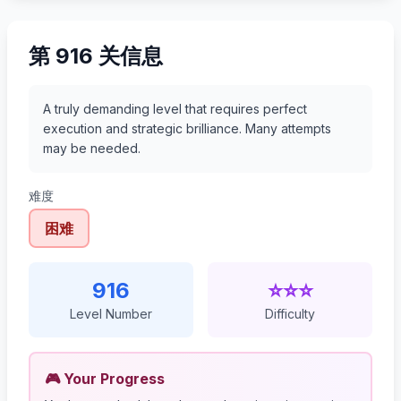
第 916 关信息
A truly demanding level that requires perfect
execution and strategic brilliance. Many attempts
may be needed.
难度
困难
916
⭐⭐⭐
Level Number
Difficulty
🎮 Your Progress