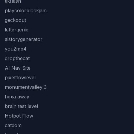
tikflash
playcolorblockjam
geckoout
lettergenie
aistorygenerator
you2mp4
dropthecat
AI Nav Site
pixelflowlevel
monumentvalley 3
hexa away
brain test level
Hotpot Flow
catdom