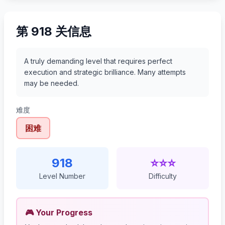
第 918 关信息
A truly demanding level that requires perfect
execution and strategic brilliance. Many attempts
may be needed.
难度
困难
918
⭐⭐⭐
Level Number
Difficulty
🎮 Your Progress