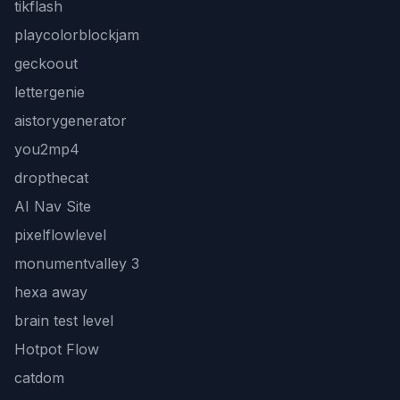
tikflash
playcolorblockjam
geckoout
lettergenie
aistorygenerator
you2mp4
dropthecat
AI Nav Site
pixelflowlevel
monumentvalley 3
hexa away
brain test level
Hotpot Flow
catdom