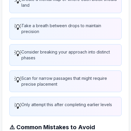
💡
land
💡
Take a breath between drops to maintain
precision
💡
Consider breaking your approach into distinct
phases
💡
Scan for narrow passages that might require
precise placement
💡
Only attempt this after completing earlier levels
⚠️ Common Mistakes to Avoid