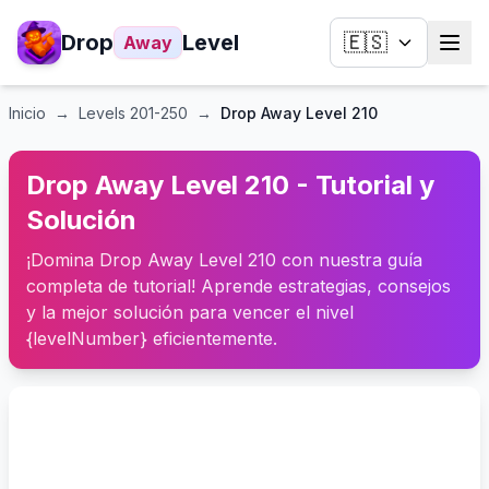
Drop
Level
🇪🇸
Away
Inicio
→
Levels
201-250
→
Drop Away Level 210
Drop Away Level 210 - Tutorial y
Solución
¡Domina Drop Away Level 210 con nuestra guía
completa de tutorial! Aprende estrategias, consejos
y la mejor solución para vencer el nivel
{levelNumber} eficientemente.