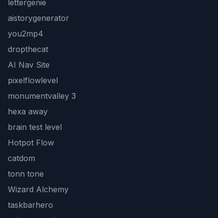
lettergenie
aistorygenerator
you2mp4
dropthecat
AI Nav Site
pixelflowlevel
monumentvalley 3
hexa away
brain test level
Hotpot Flow
catdom
tonn tone
Wizard Alchemy
taskbarhero