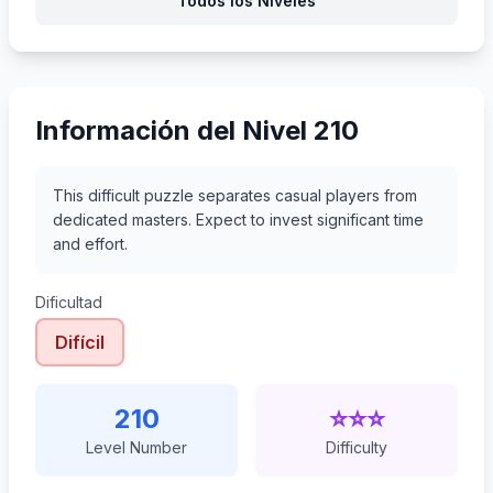
Todos los Niveles
231
232
233
234
Información del Nivel 210
This difficult puzzle separates casual players from
dedicated masters. Expect to invest significant time
and effort.
Dificultad
Difícil
210
⭐⭐⭐
Level Number
Difficulty