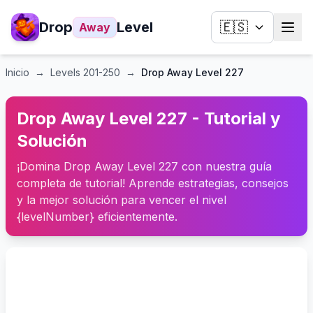
Drop
Level
🇪🇸
Away
Inicio
→
Levels
201-250
→
Drop Away Level 227
Drop Away Level 227 - Tutorial y
Solución
¡Domina Drop Away Level 227 con nuestra guía
completa de tutorial! Aprende estrategias, consejos
y la mejor solución para vencer el nivel
{levelNumber} eficientemente.