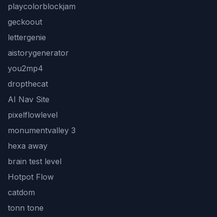
playcolorblockjam
geckoout
lettergenie
aistorygenerator
you2mp4
dropthecat
AI Nav Site
pixelflowlevel
monumentvalley 3
hexa away
brain test level
Hotpot Flow
catdom
tonn tone