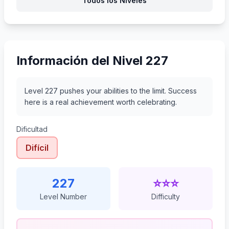
Todos los Niveles
248
249
250
251
Información del Nivel 227
Level 227 pushes your abilities to the limit. Success
here is a real achievement worth celebrating.
Dificultad
Difícil
227
⭐⭐⭐
Level Number
Difficulty