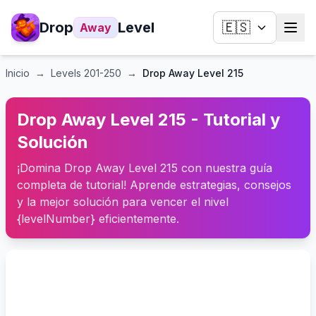
Drop
Level
🇪🇸
Away
Inicio
→
Levels
201-250
→
Drop Away Level 215
Drop Away Level 215 - Tutorial y
Solución
¡Domina Drop Away Level 215 con nuestra guía
completa de tutorial! Aprende estrategias, consejos
y la mejor solución para vencer el nivel
{levelNumber} eficientemente.