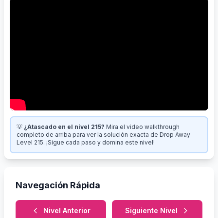
💡
¿Atascado en el nivel 215?
Mira el video walkthrough
completo de arriba para ver la solución exacta de Drop Away
Level 215. ¡Sigue cada paso y domina este nivel!
Navegación Rápida
Nivel Anterior
Siguiente Nivel