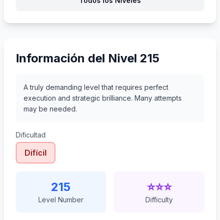
Todos los Niveles
236
237
238
239
Información del Nivel 215
A truly demanding level that requires perfect
execution and strategic brilliance. Many attempts
may be needed.
Dificultad
Difícil
215
⭐⭐⭐
Level Number
Difficulty