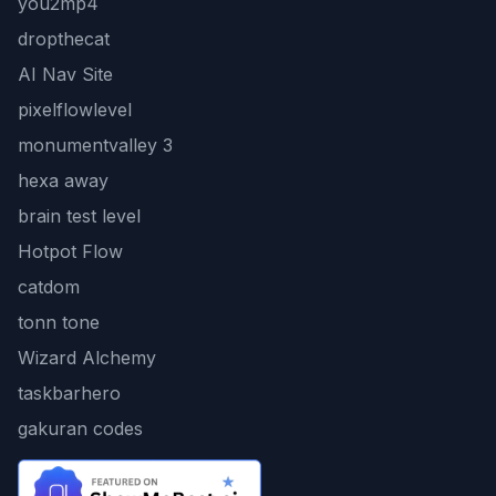
you2mp4
dropthecat
AI Nav Site
pixelflowlevel
monumentvalley 3
hexa away
brain test level
Hotpot Flow
catdom
tonn tone
Wizard Alchemy
taskbarhero
gakuran codes