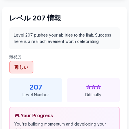
レベル 207 情報
Level 207 pushes your abilities to the limit. Success
here is a real achievement worth celebrating.
難易度
難しい
207
⭐⭐⭐
Level Number
Difficulty
🎮 Your Progress
You're building momentum and developing your