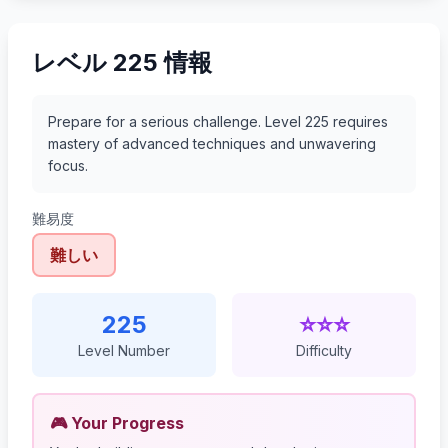
レベル 225 情報
Prepare for a serious challenge. Level 225 requires
mastery of advanced techniques and unwavering
focus.
難易度
難しい
225
⭐⭐⭐
Level Number
Difficulty
🎮 Your Progress