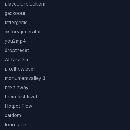
playcolorblockjam
geckoout
lettergenie
aistorygenerator
you2mp4
dropthecat
AI Nav Site
pixelflowlevel
monumentvalley 3
hexa away
brain test level
Hotpot Flow
catdom
tonn tone