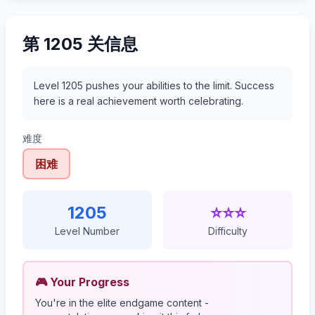
第 1205 关信息
Level 1205 pushes your abilities to the limit. Success
here is a real achievement worth celebrating.
难度
困难
1205
⭐⭐⭐
Level Number
Difficulty
🎮 Your Progress
You're in the elite endgame content -