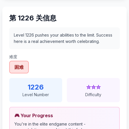
第 1226 关信息
Level 1226 pushes your abilities to the limit. Success
here is a real achievement worth celebrating.
难度
困难
1226
⭐⭐⭐
Level Number
Difficulty
🎮 Your Progress
You're in the elite endgame content -