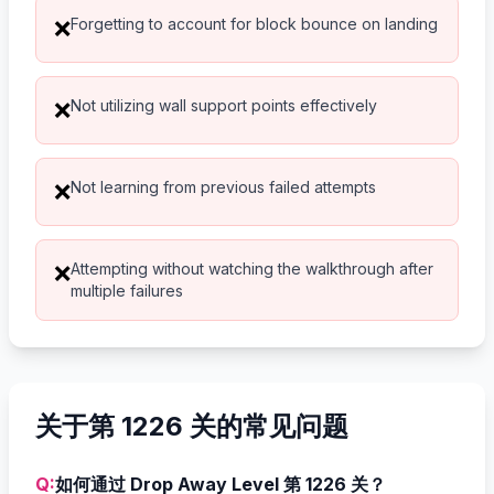
Forgetting to account for block bounce on landing
❌
Not utilizing wall support points effectively
❌
Not learning from previous failed attempts
❌
Attempting without watching the walkthrough after
❌
multiple failures
关于第 1226 关的常见问题
Q:
如何通过 Drop Away Level 第 1226 关？