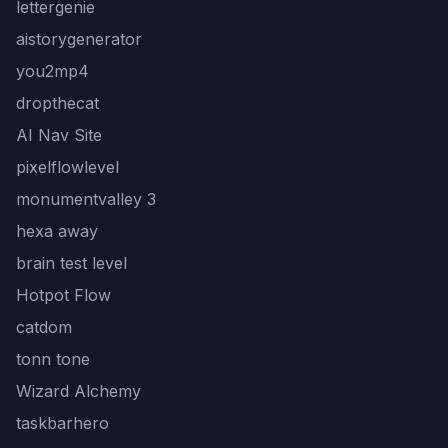
lettergenie
aistorygenerator
you2mp4
dropthecat
AI Nav Site
pixelflowlevel
monumentvalley 3
hexa away
brain test level
Hotpot Flow
catdom
tonn tone
Wizard Alchemy
taskbarhero