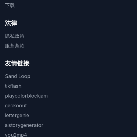
下载
法律
隐私政策
服务条款
友情链接
Sand Loop
tikflash
playcolorblockjam
geckoout
lettergenie
aistorygenerator
you2mp4