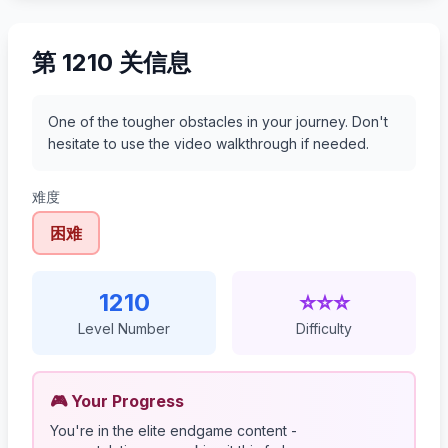
第 1210 关信息
One of the tougher obstacles in your journey. Don't
hesitate to use the video walkthrough if needed.
难度
困难
1210
⭐⭐⭐
Level Number
Difficulty
🎮 Your Progress
You're in the elite endgame content -