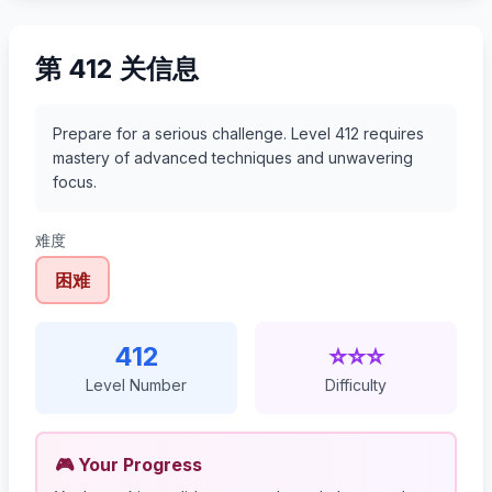
第 412 关信息
Prepare for a serious challenge. Level 412 requires
mastery of advanced techniques and unwavering
focus.
难度
困难
412
⭐⭐⭐
Level Number
Difficulty
🎮 Your Progress