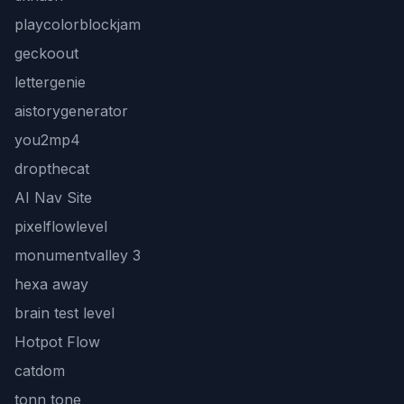
playcolorblockjam
geckoout
lettergenie
aistorygenerator
you2mp4
dropthecat
AI Nav Site
pixelflowlevel
monumentvalley 3
hexa away
brain test level
Hotpot Flow
catdom
tonn tone