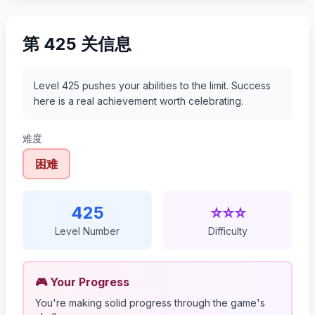
第 425 关信息
Level 425 pushes your abilities to the limit. Success
here is a real achievement worth celebrating.
难度
困难
425
⭐⭐⭐
Level Number
Difficulty
🎮 Your Progress
You're making solid progress through the game's