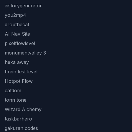
aistorygenerator
you2mp4
dropthecat
AI Nav Site
pixelflowlevel
monumentvalley 3
hexa away
brain test level
Hotpot Flow
catdom
tonn tone
Wizard Alchemy
taskbarhero
gakuran codes