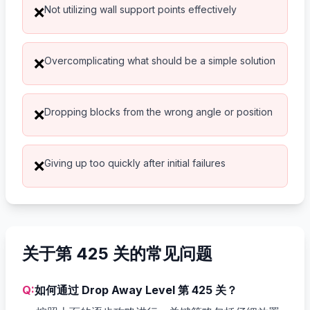
Not utilizing wall support points effectively
❌
Overcomplicating what should be a simple solution
❌
Dropping blocks from the wrong angle or position
❌
Giving up too quickly after initial failures
❌
关于第 425 关的常见问题
Q:
如何通过 Drop Away Level 第 425 关？