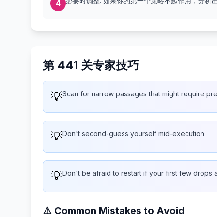
必要时调整: 如果你的第一个策略不起作用，分析
4
第 441 关专家技巧
💡
Scan for narrow passages that might require pr
💡
Don't second-guess yourself mid-execution
💡
Don't be afraid to restart if your first few drops 
⚠️ Common Mistakes to Avoid