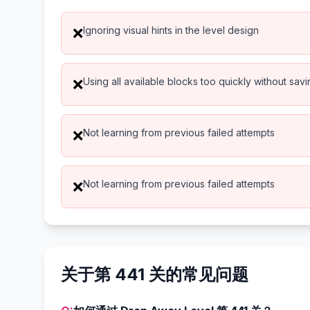
Ignoring visual hints in the level design
❌
Using all available blocks too quickly without sav
❌
Not learning from previous failed attempts
❌
Not learning from previous failed attempts
❌
关于第 441 关的常见问题