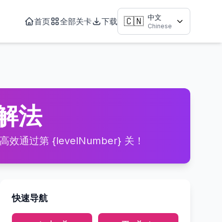
中文
🇨🇳
首页
全部关卡
下载
Chinese
与解法
通过第 {levelNumber} 关！
快速导航