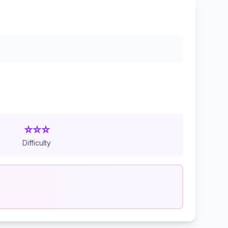
⭐⭐⭐
Difficulty