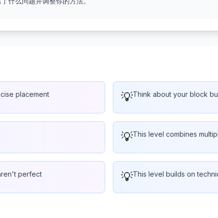
出了什么问题并调整你的方法。
ecise placement
💡
Think about your block bu
💡
This level combines multi
aren't perfect
💡
This level builds on techn