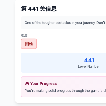
第 441 关信息
One of the tougher obstacles in your journey. Don't
难度
困难
441
Level Number
🎮 Your Progress
You're making solid progress through the game's c