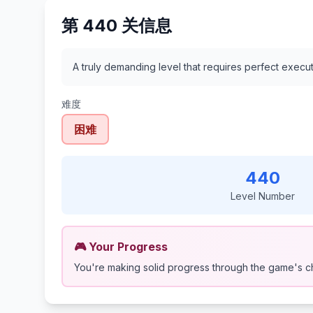
第 440 关信息
A truly demanding level that requires perfect execu
难度
困难
440
Level Number
🎮 Your Progress
You're making solid progress through the game's c