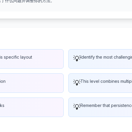
出了什么问题并调整你的方法。
is specific layout
💡
Identify the most challengi
ion
💡
This level combines multi
cks
💡
Remember that persistence