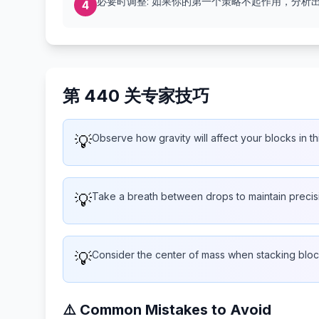
必要时调整: 如果你的第一个策略不起作用，分析
4
第 440 关专家技巧
💡
Observe how gravity will affect your blocks in th
💡
Take a breath between drops to maintain precis
💡
Consider the center of mass when stacking blo
⚠️ Common Mistakes to Avoid