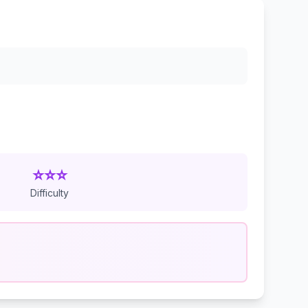
⭐⭐⭐
Difficulty