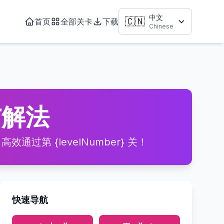
中文
🇨🇳
首页
全部关卡
下载
Chinese
略与解法
通过第 {levelNumber} 关！
快速导航