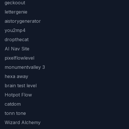
geckoout
lettergenie
aistorygenerator
you2mp4
dropthecat
AI Nav Site
pixelflowlevel
monumentvalley 3
hexa away
brain test level
Hotpot Flow
catdom
tonn tone
Wizard Alchemy