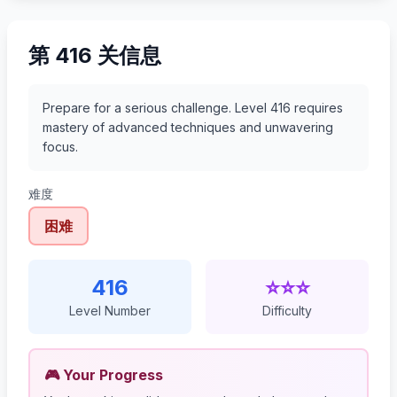
第 416 关信息
Prepare for a serious challenge. Level 416 requires
mastery of advanced techniques and unwavering
focus.
难度
困难
416
⭐⭐⭐
Level Number
Difficulty
🎮 Your Progress