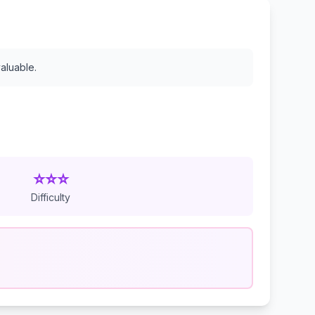
valuable.
⭐⭐⭐
Difficulty