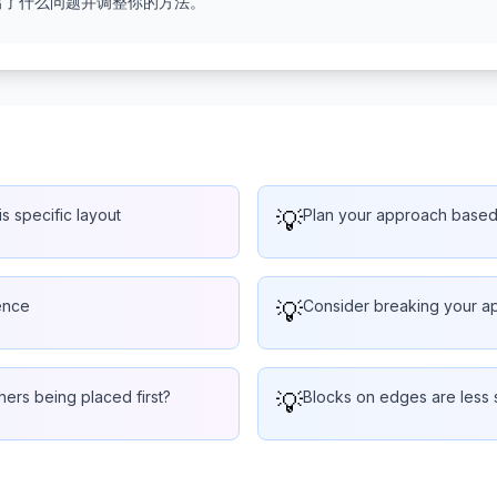
出了什么问题并调整你的方法。
is specific layout
💡
Plan your approach based o
ence
💡
Consider breaking your ap
hers being placed first?
💡
Blocks on edges are less s