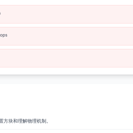
n
rops
置方块和理解物理机制。