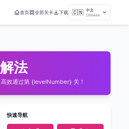
中文
🇨🇳
首页
全部关卡
下载
Chinese
略与解法
通过第 {levelNumber} 关！
快速导航