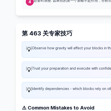
必要时调整: 如果你的第一个策略不起作用，分析
4
第 463 关专家技巧
💡
Observe how gravity will affect your blocks in th
💡
Trust your preparation and execute with confid
💡
Identify dependencies - which blocks rely on ot
⚠️ Common Mistakes to Avoid