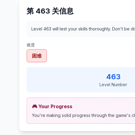
第 463 关信息
Level 463 will test your skills thoroughly. Don't be 
难度
困难
463
Level Number
🎮 Your Progress
You're making solid progress through the game's c